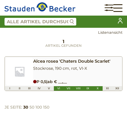
Listenansicht
1
ARTIKEL GEFUNDEN
Alcea rosea 'Chaters Double Scarlet'
Stockrose, 190 cm, rot, VI-X
P 0,5
|
ab € __,__
I
II
III
IV
V
VI
VII
VIII
IX
X
XI
XII
JE SEITE:
30
50
100
150