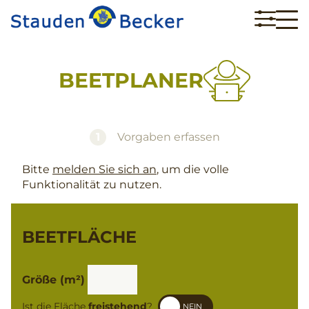
BEETPLANER
1
Vorgaben erfassen
Bitte
melden Sie sich an
, um die volle
Funktionalität zu nutzen.
BEETFLÄCHE
Größe (m²)
Ist die Fläche
freistehend
?
NEIN