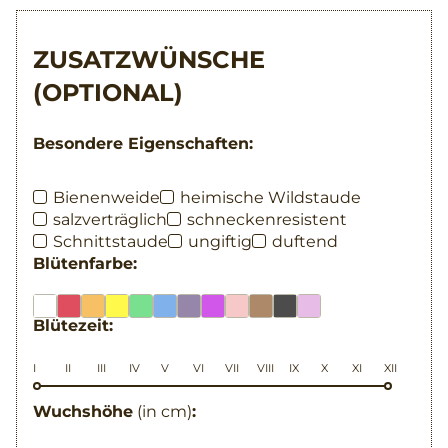
ZUSATZWÜNSCHE
(OPTIONAL)
Besondere Eigenschaften:
Bienenweide
heimische Wildstaude
salzverträglich
schneckenresistent
Schnittstaude
ungiftig
duftend
Blütenfarbe:
Blütezeit:
I
II
III
IV
V
VI
VII
VIII
IX
X
XI
XII
Wuchshöhe
(in cm)
: