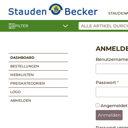
STAUDEN
FILTER
ANMELD
DASHBOARD
Benutzername 
BESTELLUNGEN
MERKLISTEN
Erfo
Passwort
*
PREISKATEGORIEN
LOGO
ABMELDEN
Angemeldet 
Anmelden
Passwort verg