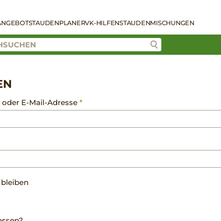
ANGEBOT
STAUDENPLANER
VK-HILFEN
STAUDENMISCHUNGEN
EN
Erforderlich
oder E-Mail-Adresse
*
rderlich
bleiben
essen?