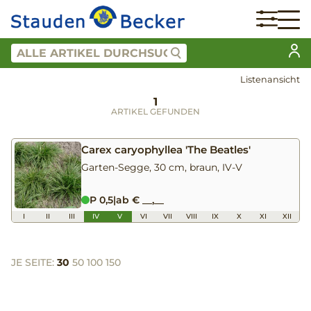
Listenansicht
1
ARTIKEL GEFUNDEN
Carex caryophyllea 'The Beatles'
Garten-Segge, 30 cm, braun, IV-V
P 0,5
|
ab € __,__
I
II
III
IV
V
VI
VII
VIII
IX
X
XI
XII
JE SEITE:
30
50
100
150