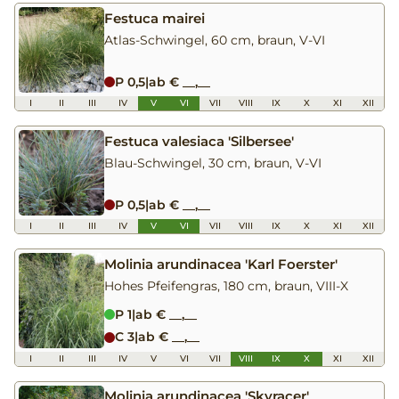
Festuca mairei
Atlas-Schwingel, 60 cm, braun, V-VI
P 0,5
|
ab € __,__
I
II
III
IV
V
VI
VII
VIII
IX
X
XI
XII
Festuca valesiaca 'Silbersee'
Blau-Schwingel, 30 cm, braun, V-VI
P 0,5
|
ab € __,__
I
II
III
IV
V
VI
VII
VIII
IX
X
XI
XII
Molinia arundinacea 'Karl Foerster'
Hohes Pfeifengras, 180 cm, braun, VIII-X
P 1
|
ab € __,__
C 3
|
ab € __,__
I
II
III
IV
V
VI
VII
VIII
IX
X
XI
XII
Molinia arundinacea 'Skyracer'