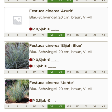
I
II
III
IV
V
VI
VII
VIII
IX
X
XI
XII
Festuca cinerea 'Azurit'
Blau-Schwingel, 20 cm, braun, VI-VII
P 0,5
|
ab € __,__
I
II
III
IV
V
VI
VII
VIII
IX
X
XI
XII
Festuca cinerea 'Elijah Blue'
Blau-Schwingel, 20 cm, braun, VI-VII
P 0,5
|
ab € __,__
C 3
|
ab € __,__
I
II
III
IV
V
VI
VII
VIII
IX
X
XI
XII
Festuca cinerea 'Uchte'
Blau-Schwingel, 20 cm, braun, VI-VII
P 0,5
|
ab € __,__
I
II
III
IV
V
VI
VII
VIII
IX
X
XI
XII