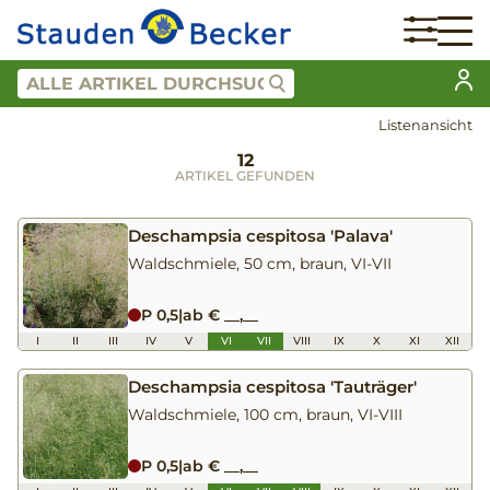
Listenansicht
12
ARTIKEL GEFUNDEN
Deschampsia cespitosa 'Palava'
Waldschmiele, 50 cm, braun, VI-VII
P 0,5
|
ab € __,__
I
II
III
IV
V
VI
VII
VIII
IX
X
XI
XII
Deschampsia cespitosa 'Tauträger'
Waldschmiele, 100 cm, braun, VI-VIII
P 0,5
|
ab € __,__