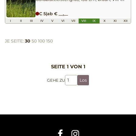
C 5
|
ab € __,__
I
II
III
IV
V
VI
VII
VIII
IX
X
XI
XII
JE SEITE:
30
50
100
150
SEITE 1 VON 1
Los
GEHE ZU