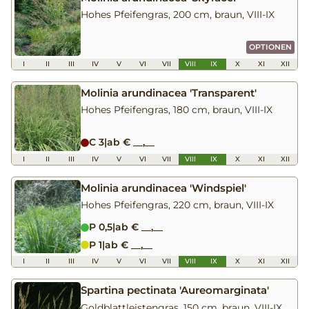
Hohes Pfeifengras, 200 cm, braun, VIII-IX
OPTIONEN
I
II
III
IV
V
VI
VII
VIII
IX
X
XI
XII
Molinia arundinacea 'Transparent'
Hohes Pfeifengras, 180 cm, braun, VIII-IX
C 3
|
ab € __,__
I
II
III
IV
V
VI
VII
VIII
IX
X
XI
XII
Molinia arundinacea 'Windspiel'
Hohes Pfeifengras, 220 cm, braun, VIII-IX
P 0,5
|
ab € __,__
P 1
|
ab € __,__
I
II
III
IV
V
VI
VII
VIII
IX
X
XI
XII
Spartina pectinata 'Aureomarginata'
Goldblattleistengras, 150 cm, braun, VIII-IX