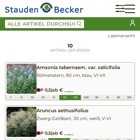
Listenansicht
10
ARTIKEL GEFUNDEN
Amsonia tabernaem. var. salicifolia
Röhrenstern, 90 cm, blau, VI-VII
P 0,5
|
ab € __,__
I
II
III
IV
V
VI
VII
VIII
IX
X
XI
XII
Aruncus aethusifolius
Zwerg-Geißbart, 30 cm, weiß, V-VI
P 0,5
|
ab € __,__