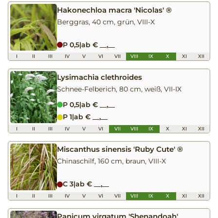
Hakonechloa macra 'Nicolas' ®
Berggras, 40 cm, grün, VIII-X
P 0,5
|
ab € __,__
I
II
III
IV
V
VI
VII
VIII
IX
X
XI
XII
Lysimachia clethroides
Schnee-Felberich, 80 cm, weiß, VII-IX
P 0,5
|
ab € __,__
P 1
|
ab € __,__
I
II
III
IV
V
VI
VII
VIII
IX
X
XI
XII
Miscanthus sinensis 'Ruby Cute' ®
Chinaschilf, 160 cm, braun, VIII-X
C 3
|
ab € __,__
I
II
III
IV
V
VI
VII
VIII
IX
X
XI
XII
Panicum virgatum 'Shenandoah'