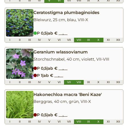
I
II
III
IV
V
VI
VII
VIII
IX
X
XI
XII
Ceratostigma plumbaginoides
Bleiwurz, 25 cm, blau, VIII-X
P 0,5
|
ab € __,__
I
II
III
IV
V
VI
VII
VIII
IX
X
XI
XII
Geranium wlassovianum
Storchschnabel, 40 cm, violett, VII-VIII
P 0,5
|
ab € __,__
P 1
|
ab € __,__
I
II
III
IV
V
VI
VII
VIII
IX
X
XI
XII
Hakonechloa macra 'Beni Kaze'
Berggras, 40 cm, grün, VIII-X
P 0,5
|
ab € __,__
I
II
III
IV
V
VI
VII
VIII
IX
X
XI
XII