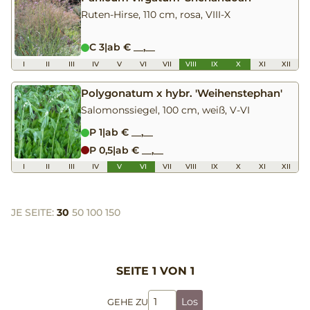
Ruten-Hirse, 110 cm, rosa, VIII-X
C 3
|
ab € __,__
I
II
III
IV
V
VI
VII
VIII
IX
X
XI
XII
Polygonatum x hybr. 'Weihenstephan'
Salomonssiegel, 100 cm, weiß, V-VI
P 1
|
ab € __,__
P 0,5
|
ab € __,__
I
II
III
IV
V
VI
VII
VIII
IX
X
XI
XII
JE SEITE:
30
50
100
150
SEITE 1 VON 1
Los
GEHE ZU