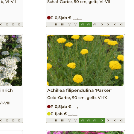
b, VI-VII
Schaf-Garbe, 50 cm, gelb, VI-VII
P 0,5
|
ab € __,__
IX
X
XI
XII
I
II
III
IV
V
VI
VII
VIII
IX
X
XI
XII
einrich
Achillea filipendulina 'Parker'
Gold-Garbe, 90 cm, gelb, VI-IX
I-VIII
P 0,5
|
ab € __,__
P 1
|
ab € __,__
IX
X
XI
XII
I
II
III
IV
V
VI
VII
VIII
IX
X
XI
XII