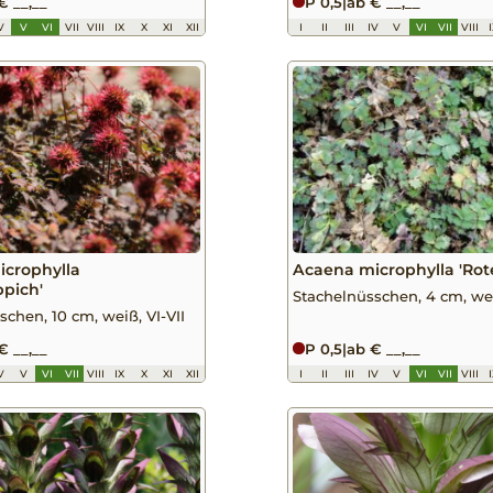
€ __,__
P 0,5
|
ab € __,__
V
V
VI
VII
VIII
IX
X
XI
XII
I
II
III
IV
V
VI
VII
VIII
crophylla
Acaena microphylla 'Rote
ppich'
Stachelnüsschen, 4 cm, wei
schen, 10 cm, weiß, VI-VII
€ __,__
P 0,5
|
ab € __,__
V
V
VI
VII
VIII
IX
X
XI
XII
I
II
III
IV
V
VI
VII
VIII