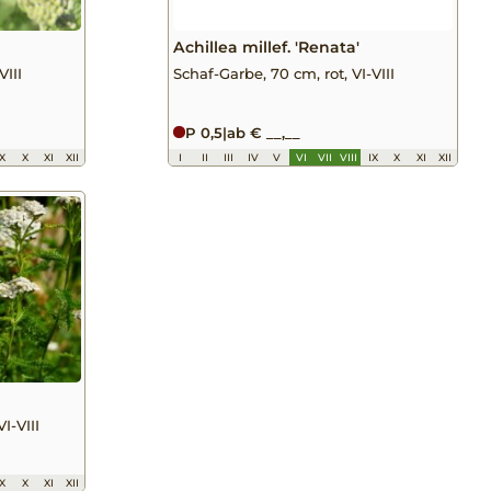
Achillea millef. 'Renata'
VIII
Schaf-Garbe, 70 cm, rot, VI-VIII
P 0,5
|
ab € __,__
IX
X
XI
XII
I
II
III
IV
V
VI
VII
VIII
IX
X
XI
XII
I-VIII
IX
X
XI
XII