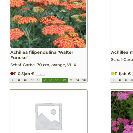
Achillea filipendulina 'Walter
Achillea m
Funcke'
Schaf-Garbe
Schaf-Garbe, 70 cm, orange, VI-IX
P 0,5
|
ab € __,__
P 1
|
ab € 
I
II
III
IV
V
VI
VII
VIII
IX
X
XI
XII
I
II
III
I