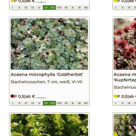
P 0,5
|
ab € __,__
P 0,5
|
ab 
I
II
III
IV
V
VI
VII
VIII
IX
X
XI
XII
I
II
III
I
Acaena microphylla 'Goldherbst'
Acaena mi
'Kupferte
Stachelnüsschen, 7 cm, weiß, VI-VII
Stachelnüs
P 0,5
|
ab € __,__
P 0,5
|
ab 
I
II
III
IV
V
VI
VII
VIII
IX
X
XI
XII
I
II
III
I