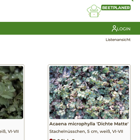
BEETPLANER
LOGIN
Listenansicht
Acaena microphylla 'Dichte Matte'
ß, VI-VII
Stachelnüsschen, 5 cm, weiß, VI-VII