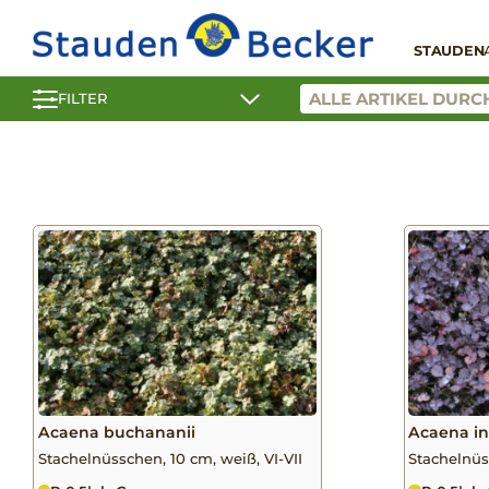
STAUDEN
FILTER
Acaena buchananii
Acaena in
Stachelnüsschen, 10 cm, weiß, VI-VII
Stachelnüs