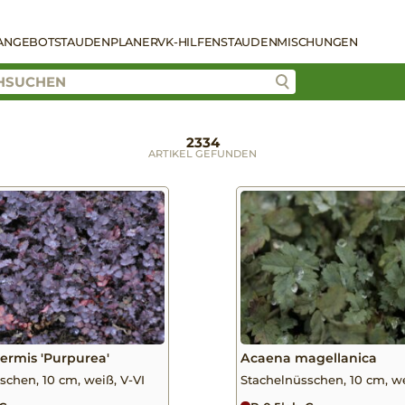
ANGEBOT
STAUDENPLANER
VK-HILFEN
STAUDENMISCHUNGEN
2334
ARTIKEL GEFUNDEN
ermis 'Purpurea'
Acaena magellanica
schen, 10 cm, weiß, V-VI
Stachelnüsschen, 10 cm, wei