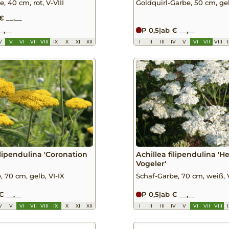
, 40 cm, rot, V-VIII
Goldquirl-Garbe, 50 cm, gel
€ __,__
_,__
P 0,5
|
ab € __,__
V
V
VI
VII
VIII
IX
X
XI
XII
I
II
III
IV
V
VI
VII
VIII
ilipendulina 'Coronation
Achillea filipendulina 'H
Vogeler'
 70 cm, gelb, VI-IX
Schaf-Garbe, 70 cm, weiß, V
€ __,__
P 0,5
|
ab € __,__
V
V
VI
VII
VIII
IX
X
XI
XII
I
II
III
IV
V
VI
VII
VIII