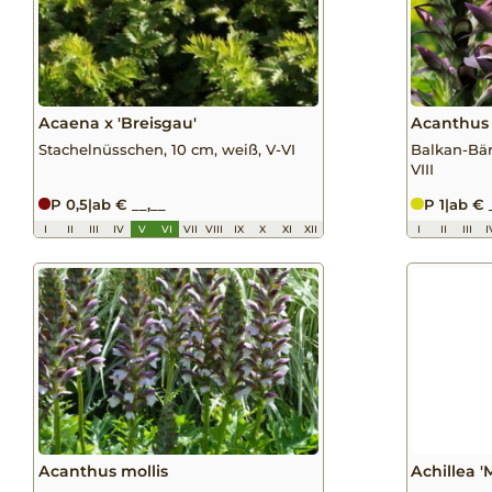
Acaena x 'Breisgau'
Acanthus
Stachelnüsschen, 10 cm, weiß, V-VI
Balkan-Bär
VIII
P 0,5
|
ab € __,__
P 1
|
ab € 
I
II
III
IV
V
VI
VII
VIII
IX
X
XI
XII
I
II
III
I
Acanthus mollis
Achillea '