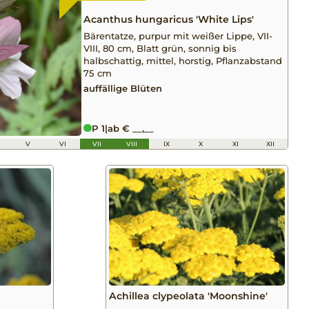
Acanthus hungaricus 'White Lips'
Bärentatze, purpur mit weißer Lippe, VII-
VIII, 80 cm, Blatt grün, sonnig bis
halbschattig, mittel, horstig, Pflanzabstand
75 cm
auffällige Blüten
P 1
|
ab € __,__
V
VI
VII
VIII
IX
X
XI
XII
Achillea clypeolata 'Moonshine'