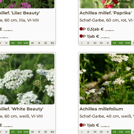
llef. 'Lilac Beauty'
Achillea millef. 'Paprika'
, 60 cm, lila, VI-VIII
Schaf-Garbe, 60 cm, rot, VI-
€ __,__
P 0,5
|
ab € __,__
__,__
P 1
|
ab € __,__
V
V
VI
VII
VIII
IX
X
XI
XII
I
II
III
IV
V
VI
VII
VIII
illef. 'White Beauty'
Achillea millefolium
, 60 cm, weiß, VI-VIII
Schaf-Garbe, 40 cm, weiß, V
€ __,__
P 1
|
ab € __,__
V
V
VI
VII
VIII
IX
X
XI
XII
I
II
III
IV
V
VI
VII
VIII