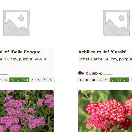
illef. 'Belle Epoque'
Achillea millef. 'Cassis'
, 70 cm, purpur, VI-VIII
Schaf-Garbe, 60 cm, purpur,
__,__
P 0,5
|
ab € __,__
V
V
VI
VII
VIII
IX
X
XI
XII
I
II
III
IV
V
VI
VII
VIII