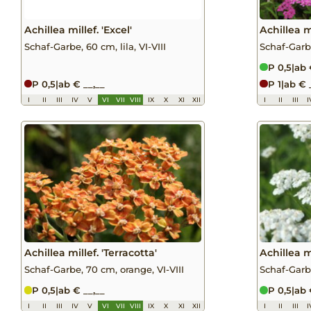
Achillea millef. 'Excel'
Achillea mi
Schaf-Garbe, 60 cm, lila, VI-VIII
Schaf-Garbe
P 0,5
|
ab 
P 0,5
|
ab € __,__
P 1
|
ab € 
I
II
III
IV
V
VI
VII
VIII
IX
X
XI
XII
I
II
III
I
Achillea millef. 'Terracotta'
Achillea m
Schaf-Garbe, 70 cm, orange, VI-VIII
Schaf-Garbe
P 0,5
|
ab € __,__
P 0,5
|
ab 
I
II
III
IV
V
VI
VII
VIII
IX
X
XI
XII
I
II
III
I