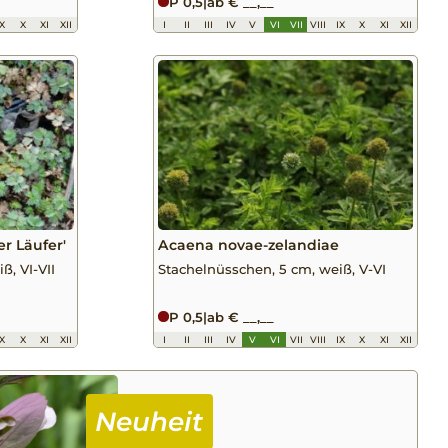
P 0,5
|
ab € __,__
IX
X
XI
XII
I
II
III
IV
V
VI
VII
VIII
IX
X
XI
XII
r Läufer'
Acaena novae-zelandiae
ß, VI-VII
Stachelnüsschen, 5 cm, weiß, V-VI
P 0,5
|
ab € __,__
IX
X
XI
XII
I
II
III
IV
V
VI
VII
VIII
IX
X
XI
XII