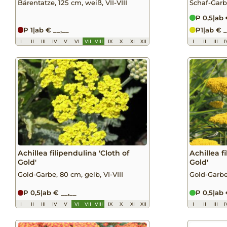
Bärentatze, 125 cm, weiß, VII-VIII
Schaf-Garbe
P 0,5
|
ab 
P 1
|
ab € __,__
P1
|
ab € _
I
II
III
IV
V
VI
VII
VIII
IX
X
XI
XII
I
II
III
I
Achillea filipendulina 'Cloth of
Achillea f
Gold'
Gold'
Gold-Garbe, 80 cm, gelb, VI-VIII
Gold-Garbe,
P 0,5
|
ab € __,__
P 0,5
|
ab 
I
II
III
IV
V
VI
VII
VIII
IX
X
XI
XII
I
II
III
I