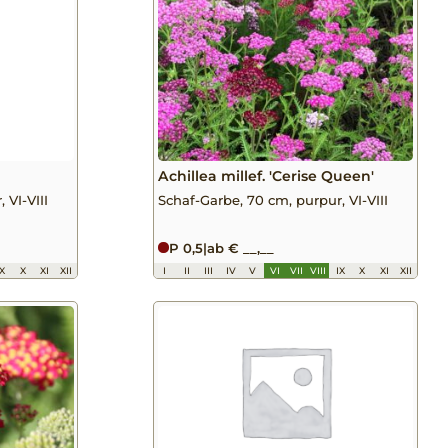
Achillea millef. 'Cerise Queen'
 VI-VIII
Schaf-Garbe, 70 cm, purpur, VI-VIII
P 0,5
|
ab € __,__
IX
X
XI
XII
I
II
III
IV
V
VI
VII
VIII
IX
X
XI
XII