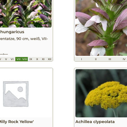
 hungaricus
entatze, 90 cm, weiß, VII-
__,__
V
V
VI
VII
VIII
IX
X
XI
XII
I
II
III
IV
Milly Rock Yellow'
Achillea clypeolata