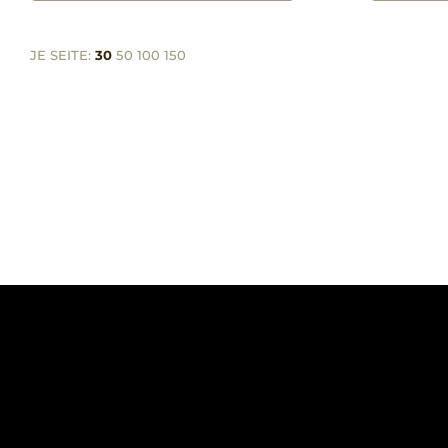
JE SEITE:
30
50
100
150