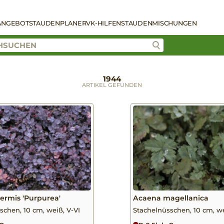
ANGEBOT
STAUDENPLANER
VK-HILFEN
STAUDENMISCHUNGEN
1944
ARTIKEL GEFUNDEN
ermis 'Purpurea'
Acaena magellanica
schen, 10 cm, weiß, V-VI
Stachelnüsschen, 10 cm, wei