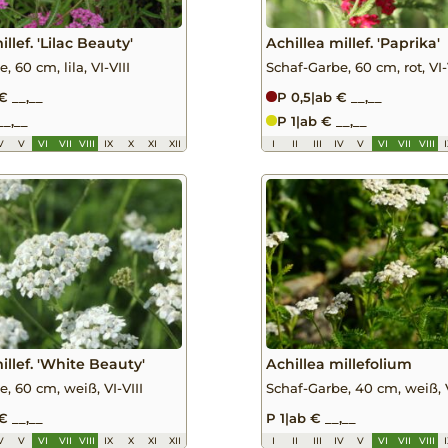
llef. 'Lilac Beauty'
Achillea millef. 'Paprika'
, 60 cm, lila, VI-VIII
Schaf-Garbe, 60 cm, rot, VI-
€ __,__
P 0,5
|
ab € __,__
__,__
P 1
|
ab € __,__
V
V
VI
VII
VIII
IX
X
XI
XII
I
II
III
IV
V
VI
VII
VIII
illef. 'White Beauty'
Achillea millefolium
, 60 cm, weiß, VI-VIII
Schaf-Garbe, 40 cm, weiß, V
€ __,__
P 1
|
ab € __,__
V
V
VI
VII
VIII
IX
X
XI
XII
I
II
III
IV
V
VI
VII
VIII