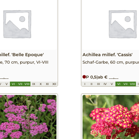
illef. 'Belle Epoque'
Achillea millef. 'Cassis'
, 70 cm, purpur, VI-VIII
Schaf-Garbe, 60 cm, purpur,
__,__
P 0,5
|
ab € __,__
V
V
VI
VII
VIII
IX
X
XI
XII
I
II
III
IV
V
VI
VII
VIII