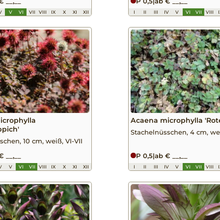
€ __,__
P 0,5
|
ab € __,__
V
V
VI
VII
VIII
IX
X
XI
XII
I
II
III
IV
V
VI
VII
VIII
crophylla
Acaena microphylla 'Rote
ppich'
Stachelnüsschen, 4 cm, wei
schen, 10 cm, weiß, VI-VII
€ __,__
P 0,5
|
ab € __,__
V
V
VI
VII
VIII
IX
X
XI
XII
I
II
III
IV
V
VI
VII
VIII