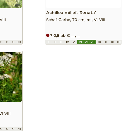
Achillea millef. 'Renata'
VIII
Schaf-Garbe, 70 cm, rot, VI-VIII
P 0,5
|
ab € __,__
IX
X
XI
XII
I
II
III
IV
V
VI
VII
VIII
IX
X
XI
XII
I-VIII
IX
X
XI
XII