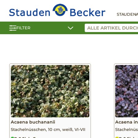
STAUDEN
FILTER
Acaena buchananii
Acaena in
Stachelnüsschen, 10 cm, weiß, VI-VII
Stachelnüs