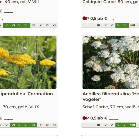
, 40 cm, rot, V-VIII
Goldquirl-Garbe, 50 cm, gel
€ __,__
_,__
P 0,5
|
ab € __,__
V
V
VI
VII
VIII
IX
X
XI
XII
I
II
III
IV
V
VI
VII
VIII
ilipendulina 'Coronation
Achillea filipendulina 'H
Vogeler'
 70 cm, gelb, VI-IX
Schaf-Garbe, 70 cm, weiß, V
€ __,__
P 0,5
|
ab € __,__
V
V
VI
VII
VIII
IX
X
XI
XII
I
II
III
IV
V
VI
VII
VIII