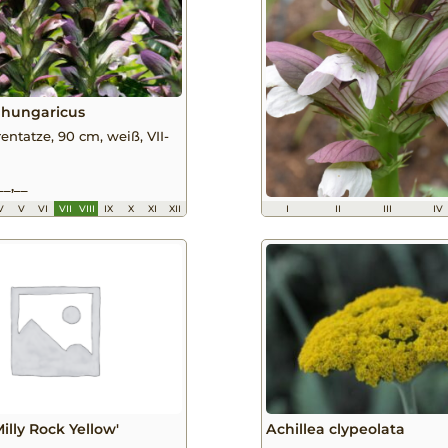
 hungaricus
entatze, 90 cm, weiß, VII-
__,__
V
V
VI
VII
VIII
IX
X
XI
XII
I
II
III
IV
Milly Rock Yellow'
Achillea clypeolata