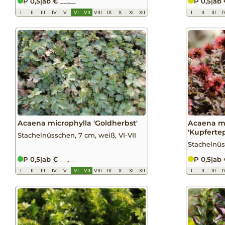
P 0,5
|
ab € __,__
P 0,5
|
ab 
I
II
III
IV
V
VI
VII
VIII
IX
X
XI
XII
I
II
III
I
Acaena microphylla 'Goldherbst'
Acaena mi
'Kupferte
Stachelnüsschen, 7 cm, weiß, VI-VII
Stachelnüs
P 0,5
|
ab € __,__
P 0,5
|
ab 
I
II
III
IV
V
VI
VII
VIII
IX
X
XI
XII
I
II
III
I