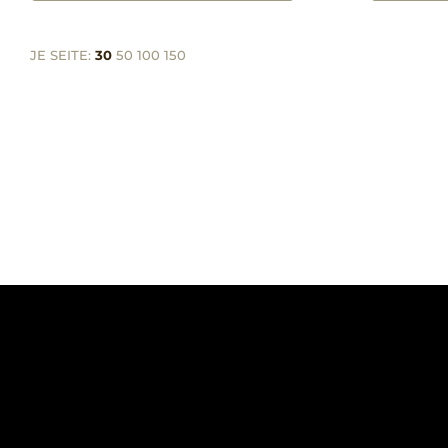
JE SEITE:
30
50
100
150