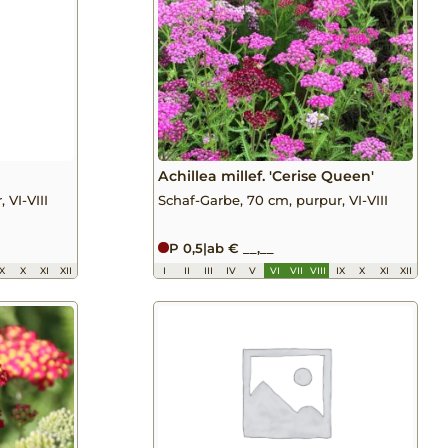
Achillea millef. 'Cerise Queen'
 VI-VIII
Schaf-Garbe, 70 cm, purpur, VI-VIII
P 0,5
|
ab € __,__
IX
X
XI
XII
I
II
III
IV
V
VI
VII
VIII
IX
X
XI
XII