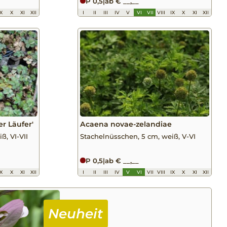
P 0,5
|
ab € __,__
IX
X
XI
XII
I
II
III
IV
V
VI
VII
VIII
IX
X
XI
XII
r Läufer'
Acaena novae-zelandiae
ß, VI-VII
Stachelnüsschen, 5 cm, weiß, V-VI
P 0,5
|
ab € __,__
IX
X
XI
XII
I
II
III
IV
V
VI
VII
VIII
IX
X
XI
XII