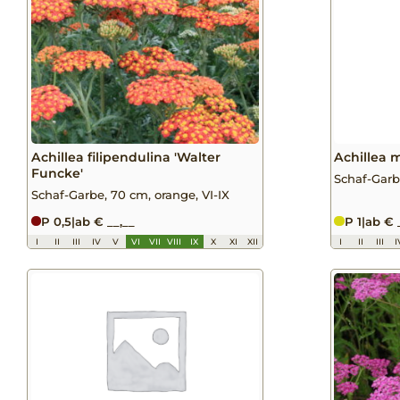
Achillea filipendulina 'Walter
Achillea m
Funcke'
Schaf-Garbe
Schaf-Garbe, 70 cm, orange, VI-IX
P 0,5
|
ab € __,__
P 1
|
ab € 
I
II
III
IV
V
VI
VII
VIII
IX
X
XI
XII
I
II
III
I