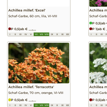
Achillea millef. 'Excel'
Achillea mi
Schaf-Garbe, 60 cm, lila, VI-VIII
Schaf-Garbe
P 0,5
|
ab 
P 0,5
|
ab € __,__
P 1
|
ab € 
I
II
III
IV
V
VI
VII
VIII
IX
X
XI
XII
I
II
III
I
Achillea millef. 'Terracotta'
Achillea m
Schaf-Garbe, 70 cm, orange, VI-VIII
Schaf-Garbe
P 0,5
|
ab € __,__
P 0,5
|
ab 
I
II
III
IV
V
VI
VII
VIII
IX
X
XI
XII
I
II
III
I