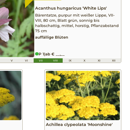
Acanthus hungaricus 'White Lips'
Bärentatze, purpur mit weißer Lippe, VII-
VIII, 80 cm, Blatt grün, sonnig bis
halbschattig, mittel, horstig, Pflanzabstand
75 cm
auffällige Blüten
P 1
|
ab € __,__
V
VI
VII
VIII
IX
X
XI
XII
Achillea clypeolata 'Moonshine'