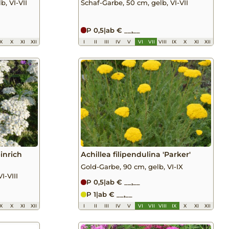
b, VI-VII
Schaf-Garbe, 50 cm, gelb, VI-VII
P 0,5
|
ab € __,__
IX
X
XI
XII
I
II
III
IV
V
VI
VII
VIII
IX
X
XI
XII
einrich
Achillea filipendulina 'Parker'
Gold-Garbe, 90 cm, gelb, VI-IX
I-VIII
P 0,5
|
ab € __,__
P 1
|
ab € __,__
IX
X
XI
XII
I
II
III
IV
V
VI
VII
VIII
IX
X
XI
XII