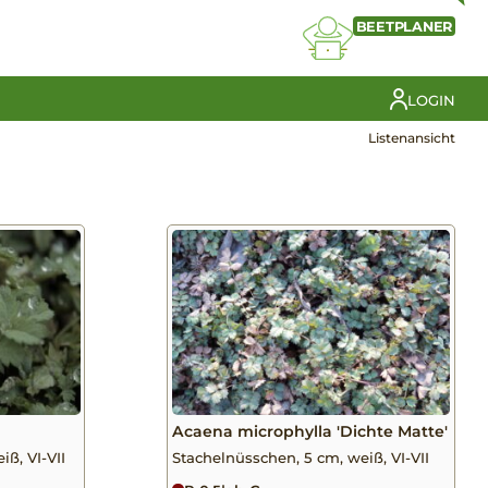
BEETPLANER
LOGIN
Listenansicht
Acaena microphylla 'Dichte Matte'
ß, VI-VII
Stachelnüsschen, 5 cm, weiß, VI-VII