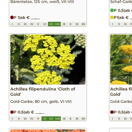
Bärentatze, 125 cm, weiß, VII-VIII
Schaf-Garbe
P 0,5
|
ab 
P 1
|
ab € __,__
P1
|
ab € _
I
II
III
IV
V
VI
VII
VIII
IX
X
XI
XII
I
II
III
I
Achillea filipendulina 'Cloth of
Achillea f
Gold'
Gold'
Gold-Garbe, 80 cm, gelb, VI-VIII
Gold-Garbe,
P 0,5
|
ab € __,__
P 0,5
|
ab 
I
II
III
IV
V
VI
VII
VIII
IX
X
XI
XII
I
II
III
I