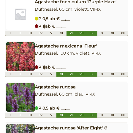
Agastache foeniculum 'Purple Haze'
Duftnessel, 60 cm, violett, VII-IX
P 0,5
|
ab € __,__
P 1
|
ab € __,__
I
II
III
IV
V
VI
VII
VIII
IX
X
XI
XII
Agastache mexicana 'Fleur'
Duftnessel, 100 cm, violett, VI-IX
P 1
|
ab € __,__
I
II
III
IV
V
VI
VII
VIII
IX
X
XI
XII
Agastache rugosa
Duftnessel, 60 cm, blau, VI-IX
P 0,5
|
ab € __,__
I
II
III
IV
V
VI
VII
VIII
IX
X
XI
XII
Agastache rugosa 'After Eight' ®