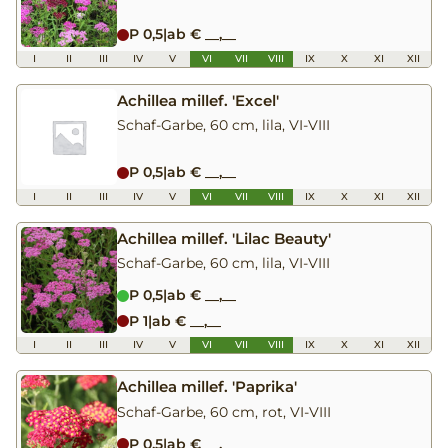
P 0,5
|
ab € __,__
I
II
III
IV
V
VI
VII
VIII
IX
X
XI
XII
Achillea millef. 'Excel'
Schaf-Garbe, 60 cm, lila, VI-VIII
P 0,5
|
ab € __,__
I
II
III
IV
V
VI
VII
VIII
IX
X
XI
XII
Achillea millef. 'Lilac Beauty'
Schaf-Garbe, 60 cm, lila, VI-VIII
P 0,5
|
ab € __,__
P 1
|
ab € __,__
I
II
III
IV
V
VI
VII
VIII
IX
X
XI
XII
Achillea millef. 'Paprika'
Schaf-Garbe, 60 cm, rot, VI-VIII
P 0,5
|
ab € __,__