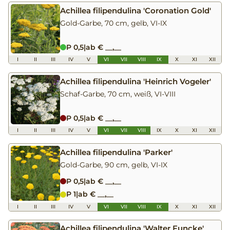
Achillea filipendulina 'Coronation Gold'
Gold-Garbe, 70 cm, gelb, VI-IX
P 0,5
|
ab € __,__
I
II
III
IV
V
VI
VII
VIII
IX
X
XI
XII
Achillea filipendulina 'Heinrich Vogeler'
Schaf-Garbe, 70 cm, weiß, VI-VIII
P 0,5
|
ab € __,__
I
II
III
IV
V
VI
VII
VIII
IX
X
XI
XII
Achillea filipendulina 'Parker'
Gold-Garbe, 90 cm, gelb, VI-IX
P 0,5
|
ab € __,__
P 1
|
ab € __,__
I
II
III
IV
V
VI
VII
VIII
IX
X
XI
XII
Achillea filipendulina 'Walter Funcke'