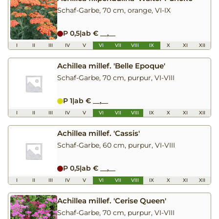
Schaf-Garbe, 70 cm, orange, VI-IX
P 0,5
|
ab € __,__
I
II
III
IV
V
VI
VII
VIII
IX
X
XI
XII
Achillea millef. 'Belle Epoque'
Schaf-Garbe, 70 cm, purpur, VI-VIII
P 1
|
ab € __,__
I
II
III
IV
V
VI
VII
VIII
IX
X
XI
XII
Achillea millef. 'Cassis'
Schaf-Garbe, 60 cm, purpur, VI-VIII
P 0,5
|
ab € __,__
I
II
III
IV
V
VI
VII
VIII
IX
X
XI
XII
Achillea millef. 'Cerise Queen'
Schaf-Garbe, 70 cm, purpur, VI-VIII