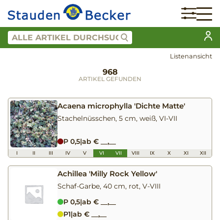
Listenansicht
968
ARTIKEL GEFUNDEN
Acaena microphylla 'Dichte Matte'
Stachelnüsschen, 5 cm, weiß, VI-VII
P 0,5
|
ab € __,__
I
II
III
IV
V
VI
VII
VIII
IX
X
XI
XII
Achillea 'Milly Rock Yellow'
Schaf-Garbe, 40 cm, rot, V-VIII
P 0,5
|
ab € __,__
P1
|
ab € __,__