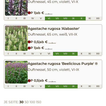
Duftnessel, 45 cm, violett, VI-X
P 1
|
ab € __,__
I
II
III
IV
V
VI
VII
VIII
IX
X
XI
XII
Agastache rugosa 'Alabaster'
Duftnessel, 65 cm, weiß, VII-IX
P 0,5
|
ab € __,__
P 1
|
ab € __,__
I
II
III
IV
V
VI
VII
VIII
IX
X
XI
XII
Agastache rugosa 'Beelicious Purple' ®
Duftnessel, 50 cm, violett, VI-IX
P 0,5
|
ab € __,__
I
II
III
IV
V
VI
VII
VIII
IX
X
XI
XII
JE SEITE:
30
50
100
150