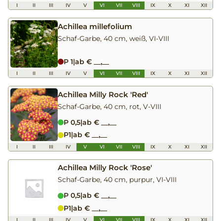
I
II
III
IV
V
VI
VII
VIII
IX
X
XI
XII
Achillea millefolium
Schaf-Garbe, 40 cm, weiß, VI-VIII
P 1
|
ab € __,__
I
II
III
IV
V
VI
VII
VIII
IX
X
XI
XII
Achillea Milly Rock 'Red'
Schaf-Garbe, 40 cm, rot, V-VIII
P 0,5
|
ab € __,__
P1
|
ab € __,__
I
II
III
IV
V
VI
VII
VIII
IX
X
XI
XII
Achillea Milly Rock 'Rose'
Schaf-Garbe, 40 cm, purpur, VI-VIII
P 0,5
|
ab € __,__
P1
|
ab € __,__
I
II
III
IV
V
VI
VII
VIII
IX
X
XI
XII