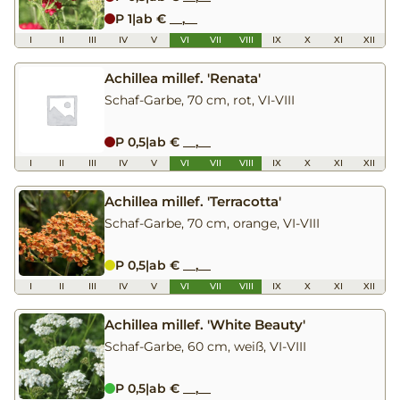
P 1
|
ab € __,__
I
II
III
IV
V
VI
VII
VIII
IX
X
XI
XII
Achillea millef. 'Renata'
Schaf-Garbe, 70 cm, rot, VI-VIII
P 0,5
|
ab € __,__
I
II
III
IV
V
VI
VII
VIII
IX
X
XI
XII
Achillea millef. 'Terracotta'
Schaf-Garbe, 70 cm, orange, VI-VIII
P 0,5
|
ab € __,__
I
II
III
IV
V
VI
VII
VIII
IX
X
XI
XII
Achillea millef. 'White Beauty'
Schaf-Garbe, 60 cm, weiß, VI-VIII
P 0,5
|
ab € __,__