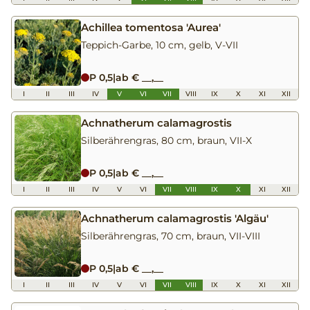
Achillea tomentosa 'Aurea'
Teppich-Garbe, 10 cm, gelb, V-VII
P 0,5
|
ab € __,__
I
II
III
IV
V
VI
VII
VIII
IX
X
XI
XII
Achnatherum calamagrostis
Silberährengras, 80 cm, braun, VII-X
P 0,5
|
ab € __,__
I
II
III
IV
V
VI
VII
VIII
IX
X
XI
XII
Achnatherum calamagrostis 'Algäu'
Silberährengras, 70 cm, braun, VII-VIII
P 0,5
|
ab € __,__
I
II
III
IV
V
VI
VII
VIII
IX
X
XI
XII