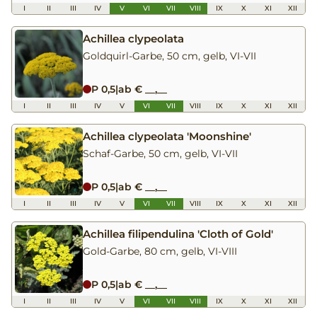
I
II
III
IV
V
VI
VII
VIII
IX
X
XI
XII
Achillea clypeolata
Goldquirl-Garbe, 50 cm, gelb, VI-VII
P 0,5
|
ab € __,__
I
II
III
IV
V
VI
VII
VIII
IX
X
XI
XII
Achillea clypeolata 'Moonshine'
Schaf-Garbe, 50 cm, gelb, VI-VII
P 0,5
|
ab € __,__
I
II
III
IV
V
VI
VII
VIII
IX
X
XI
XII
Achillea filipendulina 'Cloth of Gold'
Gold-Garbe, 80 cm, gelb, VI-VIII
P 0,5
|
ab € __,__
I
II
III
IV
V
VI
VII
VIII
IX
X
XI
XII